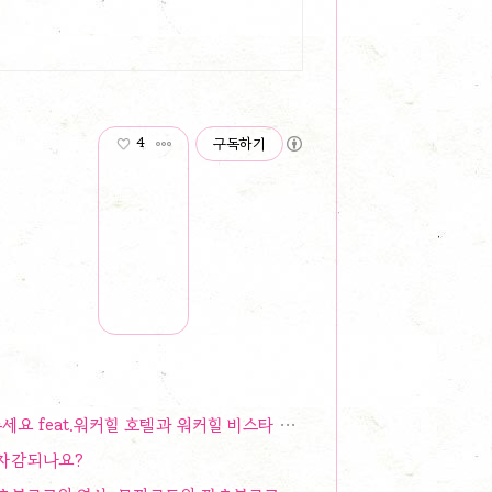
4
구독하기
eat.워커힐 호텔과 워커힐 비스타 투숙 꿀팁
 차감되나요?