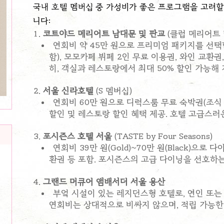
국내 호텔 멤버십 중 가성비가 좋은 프로그램을 고려할 
니다:
코트야드 메리어트 남대문 및 판교
(클럽 메리어트 
연회비 약 45만 원으로 프리미엄 패키지를 선택
함), 모모카페 뷔페 2인 무료 이용권, 와인 교환권
히, 객실과 레스토랑에서 최대 50% 할인 가능해
서울 신라호텔
(S 멤버십)
연회비 60만 원으로 디럭스룸 무료 숙박권(조식 포
할인 및 레스토랑 할인 혜택 제공. 호텔 고급스러
포시즌스 호텔 서울
(TASTE by Four Seasons)
연회비 39만 원(Gold)~70만 원(Black)으로
환권 등 포함. 포시즌스의 고급 다이닝을 선호하는
그랜드 머큐어 앰배서더 서울 용산
부엌 시설이 있는 레지던스형 호텔로, 연인 또는
연회비는 상대적으로 비싸지 않으며, 적립 가능한