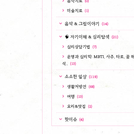
음악치료
(0)
미술치료
(1)
음악 & 그림이야기
(14)
🧠 자기이해 & 심리탐색
(21)
심리상담기법
(7)
운명과 심리학: MBTI, 사주, 타로, 꿈 
석..
(13)
소소한 일상
(119)
생활처방전
(68)
여행
(13)
요리&맛집
(2)
핫이슈
(4)