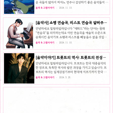
운 곡들이 많아서 피아노 연주나 감상하기 좋은 음악들이 많
습니다. 디즈니&일본 애니 OST 추천해드릴께요 유명한 디
음악 & 그림이야기
2024. 11. 15.
즈니 OST1. "Let It Go" - 겨울왕국 (Frozen)이 노래는 전
세계적으로 폭발적인 인기를 끌었죠. 특히 "Let it go, let it
go!"로 유명한 곡으로, 엘사 공주가 자신을 표현하는 순간이
[음악사] 쇼팽 연습곡, 리스트 연습곡 알려주세
인상적입니다.2. "A Whole New World" - 알라딘
요 feat. 쇼팽&리스트의 생애
(Aladdin)알라딘과 자스민이 함께 부르는 이 듀엣곡은 꿈과
안녕하세요 힐링라일라입니다 "에튀드"라는 단어는 원래
희망을 담은 아름다운 멜로디로 많은 사람들의 사랑을 받았
"연습곡"을 의미하는데요 이런 연습곡을 예술적 수준으로
어요.3. "Circle of Life" - 라이온 킹 (The Lion King)..
승화시킨 음악가로 쇼팽과 리스트를 빼놓을수 없을 것입니
다. 쇼팽 에튀드, 리스트 에튀드 자세히 알아보겠습니다. 쇼
음악 & 그림이야기
2024. 11. 10.
팽의 에튀드 쇼팽의 에튀드(Études)는 그의 피아노 작품 중
가장 유명하고 중요한 곡들 중 하나로, 피아니스트에게 기술
적인 도전뿐만 아니라 음악적 표현을 요구하는 작품들입니
[음악이야기] 트롯트의 역사: 트롯트의 전성기
다. "에튀드"라는 단어는 원래 "연습곡"을 의미하며, 쇼팽은
1970년대, 1980년대 명곡, 최신 핫 트롯트 가수
이 형식을 예술적인 수준으로 승화시켰습니다. 그의 에튀드
안녕하세요 힐링라일라입니다. 트로트는 한국 대중음악의
는 단순한 기술 연습을 넘어서서 음악적 깊이와 감동을 주는
top 5, 임영웅, 영탁, 장민호, 이찬원, 김호중
한 장르로, 독특한 역사와 발전 과정을 가지고 있습니다. 트
작품들로 널리 알려져 있습니다.쇼팽의 에튀드에 대해 주요
로트의 역사는 일제강점기부터 현대에 이르기까지 한국 사
특징은 다음과 같습니다:기술적 도전: 쇼팽은 각 에튀드에서
회와 문화의 변화를 반영합니다. 미스트롯 (Miss Trot), 미
음악 & 그림이야기
2024. 5. 29.
특정한 기술적 문제..
스터트롯 (Mr. Trot), 사랑의 콜센타 (Call Center of
Love) 등으로 여전한 전성기를 현재까지도 누리고 있는 한
국 트로트의 역사, 트롯트의 전성기, 최신 top5 트롯트까지
알아보겠습니다. 한국 트로트의 역사트로트의 기원과 초기
발전 (1920~1950년대) 일제강점기 (1920~1945년)초기
트로트의 등장: 트로트는 1920년대 후반에서 1930년대 초
반 사이에 일본의 엔카(演歌)와 서양 음악의 영향을 받아 형
성되었습니다. 이 시기의 트로트는 주로..