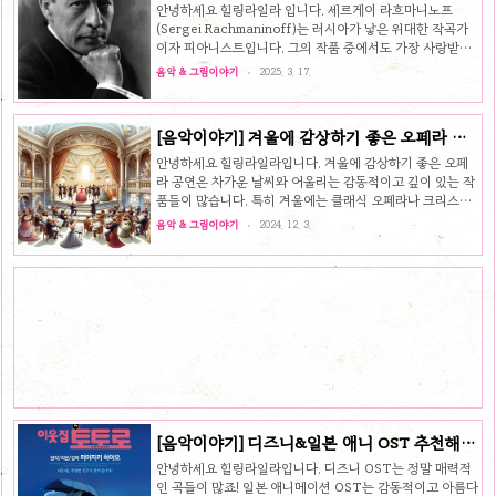
우울증의 절망 속에서 탄생한 명작
는 포기하지 않고 음악으로 자신을 표현하기로 결심했고, 그
안녕하세요 힐링라일라 입니다. 세르게이 라흐마니노프
결과물이 바로 *교향곡 3번 "영웅"*입니다.처음에는 나폴레
(Sergei Rachmaninoff)는 러시아가 낳은 위대한 작곡가
옹을 기리는 곡으로 작곡했지만, 그가 황제로 즉위하며 독재
이자 피아니스트입니다. 그의 작품 중에서도 가장 사랑받는
자가 되자, 베토벤은 분노하며 헌정을 취소했습니다. 이 교
곡 중 하나가 바로 피아노 협주곡 2번 C단조, Op.18입니다.
음악 & 그림이야기
2025. 3. 17.
향..
이 곡은 오늘날 클래식 음악 애호가들에게 ‘로맨틱한 선율의
정수’로 평가받지만, 사실 이 곡의 탄생 배경에는 깊은 절망
과 극복의 이야기가 숨겨져 있습니다.슬럼프에 빠진 천재
[음악이야기] 겨울에 감상하기 좋은 오페라 소
1897년, 라흐마니노프는 교향곡 1번을 발표했지만 혹평을
개해주세요
받으며 큰 실패를 겪었습니다. 당시 유명한 평론가이자 작곡
안녕하세요 힐링라일라입니다. 겨울에 감상하기 좋은 오페
가였던 세자르 쿠이(César Cui)는 그의 교향곡을 두고 “지
라 공연은 차가운 날씨와 어울리는 감동적이고 깊이 있는 작
옥에서 작곡된 음악 같다”는 혹독한 비평을 남겼습니다. 이
품들이 많습니다. 특히 겨울에는 클래식 오페라나 크리스마
실패로 인해 라흐마니노프는 심각한 우울증에 빠졌고, 창작
스 시즌과 관련된 특별 공연들이 많기 때문에 풍성한 문화
음악 & 그림이야기
2024. 12. 3.
에 ..
경험을 할 수 있습니다. 12월 깊어가는 겨울 감상할 만한 오
페라 공연을 추천드릴게요. 겨울에 감상하기 좋은 베스트 오
페라 3편 겨울에 감상하기 좋은 오페라는 대체로 감정이 깊
고, 극적인 요소가 두드러지며, 강렬한 음악과 이야기가 어우
러지는 작품들입니다. 겨울철의 차가운 분위기와 잘 어울리
는 비극적이고 감동적인 이야기들을 중심으로 추천할 수 있
는 베스트 오페라 3을 선정해 보았습니다.1. '라 트라비아타'
(La Traviata) - 주세페 베르디추천 이유: '라 트라비아
타'는 사랑과..
[음악이야기] 디즈니&일본 애니 OST 추천해주
세요
안녕하세요 힐링라일라입니다. 디즈니 OST는 정말 매력적
인 곡들이 많죠! 일본 애니메이션 OST는 감동적이고 아름다