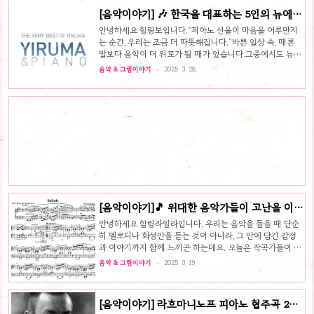
다.슈만의 삶: 음악과 문학, 그리고 불안정한 정신어린 시절
[음악이야기] 🎶 한국을 대표하는 5인의 뉴에이
과 문학적 감수성:슈만은 작가가 되고 싶어 했고, 실제로 시
지 피아니스트
와 산문을 많이 남겼어요. 그의 음악은 문학적 상상력에서 비
안녕하세요 힐링보입니다.“피아노 선율이 마음을 어루만지
롯된 경우가 많죠.음악가로의 전환과 손 부상:피아니스트가
는 순간, 우리는 조금 더 따뜻해집니다.”바쁜 일상 속, 때론
되기 위해 혹독하게 연습하던 중, 손을 다치며 연주자로서의
말보다 음악이 더 위로가 될 때가 있습니다.그중에서도 뉴에
꿈은 접게 됩니다. 대신 작곡가로서의 길을 걷게 되죠.정신질
이지 피아노는 마음속 먼지를 조용히 털어내는 듯한 치유의
음악 & 그림이야기
2025. 3. 28.
환의 그림자:조..
힘을 지녔죠.오늘은 한국의 감성 뉴에이지 피아노 음악을 이
끄는 다섯 명의 대표 피아니스트와그들의 아름다운 음악을
함께 소개해보려 합니다.🎹 1. 이루마 (Yiruma)📍 한국 뉴
에이지의 상징, 감성의 세계적인 아이콘이루마는 뉴에이지
피아노 음악을 대중적으로 알린 대표적 인물입니다.감성적
이고 서정적인 멜로디는 전 세계적으로 많은 사랑을 받고 있
죠.🎵 대표곡: River Flows in You“트와일라잇” 팬들 사이
에서도 큰 화제가 되었던 곡.부드럽고 흐르는 듯한 선율은 사
랑..
[음악이야기]🎵 위대한 음악가들이 고난을 이
겨내고 만든 걸작들 🎵
안녕하세요 힐링라일라입니다. 우리는 음악을 들을 때 단순
히 멜로디나 화성만을 듣는 것이 아니라, 그 안에 담긴 감정
과 이야기까지 함께 느끼곤 하는데요. 오늘은 작곡가들이 개
인적인 어려움을 극복하고 만들어낸 작품들을 소개해보려
음악 & 그림이야기
2025. 3. 19.
한다.🎼 1. 베토벤 – 교향곡 3번 "영웅" (Eroica, Op. 55)
👉 청력 상실의 절망을 넘어선 위대한 도전베토벤은 20대
후반부터 청력이 점점 악화되었고, 결국 1802년에는 하일리
[음악이야기] 라흐마니노프 피아노 협주곡 2번:
겐슈타트 유서를 남길 정도로 절망에 빠졌습니다. 하지만 그