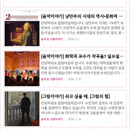
[음악이야기] 낭만주의 시대의 역사•문화적 특
징과 그 시대의 음악적 특징 feat. 대표 작곡가
안녕하세요 힐링라일라입니다. 낭만주의 시대는 18세기 후
반부터 19세기 초반까지 유럽에서 주로 일어났던 문화적 운
동이었습니다. 이 시기는 로맨티시즘의 전성기로, 정치, 문학,
음악, 미술 등 여러 분야에서 영향을 미쳤습니다. 낭만주의
음악 & 그림이야기
2024. 5. 1.
시대의 역사 및 문화적 특징과 음악적 특징, 낭만주의 유명한
작곡가 알아보겠습니다. 낭만주의 역사적•문화적 특징자연
과 감정 강조: 낭만주의자들은 자연의 아름다움과 감정의 깊
[음악이야기] 화학과 교수가 작곡을? 일요일의
은 경험을 강조했습니다. 이는 고전주의의 이성과 규범에 반
작곡가 보로딘
대하는 것으로 나타났습니다.개인주의: 낭만주의는 개인
안녕하세요 힐링라일라 입니다. 주중에는 대학생들에게 화
의 감정과 경험을 중시했습니다. 이는 자아를 발견하고 개인
학을 강의하고 주말에 작곡을 그것도 대작을 쓴 사람이 있었
의 내면 세계를 탐구하는 것을 중요시킨다는 의미였습니다.
다면 믿으시겠습니까? 바로 러시아 5인방 보로딘입니다. 오
비현실성과 환상성: 낭만주의 문학과 미술은 비현실적인 요
늘 예술의 전당에서는 클래식계의 어벤져스라 불리우는 앙
음악 & 그림이야기
2024. 3. 16.
소와 환상적인 세계를 자주 다..
상을 pace(파체) 가 보로딘의 Polovtsian Dances를 연주
하기도 했는데요 음악가 보로딘의 삶에 대해 알아보겠습니
다. 보로딘, 러시아의 화학자이자 작곡가 알렉산드르 보로딘
[그림이야기] 쉬고 싶을 때, [그림의 힘]
(Alexander Borodin)은 1833년 11월 12일에 태어났으
며, 1887년 2월 27일에 사망한 러시아의 작곡가이자 화학
안녕하세요 힐링라일라입니다. 수천개의 말로도 내 감정하
자였습니다. 그의 일생은 음악과 화학이라는 두 분야에 걸쳐
나를 설명하지 못할수 있습니다. 하지만 그림은 나에게 말이
활약했습니다. 보로딘은 생물학과 화학을 공부하고 나중에
아니라 느낌으로 다가서기 때문에 그림앞에서 서면 내면이
의사가 되기 위해 의학을 전공했습니다. 그러나 화학의 매력
어느때보다 솔직해지고 편안해지는지도 모릅니다. 오늘은
음악 & 그림이야기
2024. 1. 10.
에 ..
최상의 리듬을 찾고 내안의 새로운 변화를 가져오는 그림의
힘, 김선현 님의 책 그리고 그림 소개합니다. 아무것도, 아무