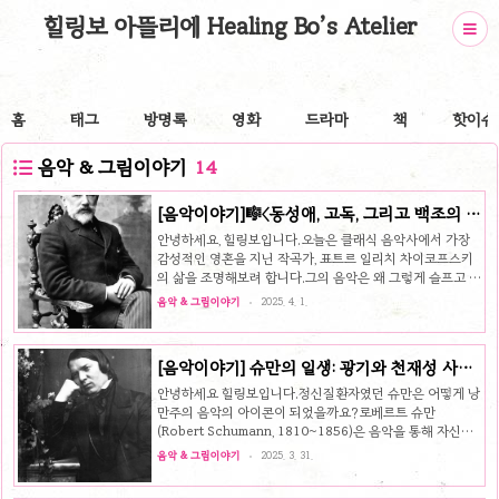
힐링보 아뜰리에 Healing Bo’s Atelier
홈
태그
방명록
영화
드라마
책
핫이슈
음악 & 그림이야기
14
[음악이야기]🎼〈동성애, 고독, 그리고 백조의 선
율〉, 차이코프스키의 이면을 걷다
안녕하세요, 힐링보입니다.오늘은 클래식 음악사에서 가장
감성적인 영혼을 지닌 작곡가, 표트르 일리치 차이코프스키
의 삶을 조명해보려 합니다.그의 음악은 왜 그렇게 슬프고 아
름다울까요? 그 이유는, 그의 삶 속에 감춰진 외로움과 사랑,
음악 & 그림이야기
2025. 4. 1.
그리고 말할 수 없던 진심 때문일지도 모릅니다.🎻 1. 법률
가에서 작곡가로차이코프스키는 1840년, 러시아 보트킨스
크에서 태어났습니다.어릴 적부터 음악에 재능을 보였지만,
[음악이야기] 슈만의 일생: 광기와 천재성 사이
부모님의 뜻에 따라 법률을 공부하고 실제로 법무부에서 일
에서 피어난 음악
하기도 했죠.하지만 음악에 대한 열망은 멈추지 않았고, 결국
안녕하세요 힐링보입니다.정신질환자였던 슈만은 어떻게 낭
그는 1862년 상트페테르부르크 음악원에 입학하며 진정한
만주의 음악의 아이콘이 되었을까요?로베르트 슈만
삶을 시작합니다.🕊 2. 감정을 음악으로 말한 사람차이코프
(Robert Schumann, 1810~1856)은 음악을 통해 자신의
스키의 작품은 모두 감정을 품고 있습니다.《백조의 호수》에
내면을 드러낸 진정한 낭만주의자였습니다. 그는 기쁨과 슬
음악 & 그림이야기
2025. 3. 31.
서 느껴지는 고독..
픔, 광기와 사랑을 피아노 선율에 녹였고, 그 중심에는 그의
아내 클라라, 그리고 친구이자 후계자인 브람스가 있었습니