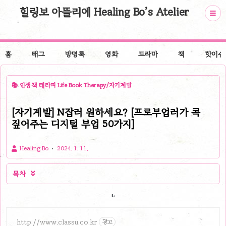
힐링보 아뜰리에 Healing Bo’s Atelier
홈
태그
방명록
영화
드라마
책
핫이슈
📚 인생책 테라피 Life Book Therapy/자기계발
[자기계발] N잡러 원하세요? [프로부업러가 콕
짚어주는 디지털 부업 50가지]
Healing Bo
2024. 1. 11.
목차

http://www.classu.co.kr
광고