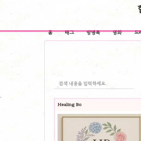
홈
태그
방명록
영화
드
Healing Bo