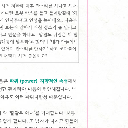
 하면 저한테 자꾸 잔소리를 하냐고 해서
 커다란 로봇 박스를 들고 들어왔길래 '왜
게 안사주냐'고 언성을 높이네요.. 다음부
만 보는거 같아서 거실 청소기 좀 밀라고
고 반문을 하네요.. 양말도 뒤집은 채 빨
빨래통에 넣으라'고 했더니 '내가 아들이냐
게 있어야 잔소리를 안하지' 하고 쏘아붙여
편 어떻게 하면 좋을까요?
마음은
파워 (power) 지향적인 속성
에서
명한 관계라야 마음이 편안해집니다. 남
 이유도 이런 파워지향성 때문입니다.
'와 '딸같은 아내'를 기대합니다. 보통
귀엽게 합니다. 또 남자가 지치고 힘들어