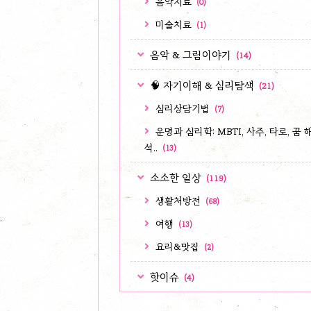
음악치료
(0)
미술치료
(1)
음악 & 그림이야기
(14)
🧠 자기이해 & 심리탐색
(21)
심리상담기법
(7)
운명과 심리학: MBTI, 사주, 타로, 꿈 
석..
(13)
소소한 일상
(119)
생활처방전
(68)
여행
(13)
요리&맛집
(2)
핫이슈
(4)