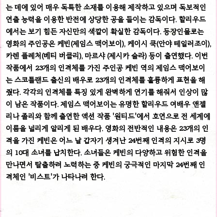
는 데에 있어 매우 독특한 소재를 이용해 제작하고 있으며 독보적인
연출 능력을 이용한 반전에 상당한 공을 들이는 감독이다. 할리우드
에서는 보기 힘든 자신만의 색깔이 확실한 감독이다.
등장인물로는
영화의 주인공은 케빈(제임스 맥어보이), 케이시 쿡(안야 테일러조이),
카렌 플레처(베티 버클리), 마르샤 (제시카 술라) 등이 출연했다. 이번
작품에서 23개의 인격체를 가진 주인공 케빈 역의 제임스 맥어보이
는 스코틀랜드 출신의 배우로 23개의 인격체를 훌륭하게 표현을 해
줬다. 각각의 인격체를 특징 있게 완벽하게 연기를 해줘서 인상이 많
이 남은 작품이다. 제임스 맥어보이는 유명한 할리우드 여배우 앤젤
리나 졸리와 함께 출연한 액션 작품 '원티드'에서 호연으로 전 세계에
이름을 널리게 알리게 된 배우다.
영화의 전반적인 내용은 23개의 인
격을 가진 케빈은 어느 날 갑자기 생겨난 24번째 인격의 지시로 3명
의 10대 소녀를 납치한다. 소녀들은 케빈의 다양하고 위험한 인격을
만나면서 탈출하려 노력하는 중 케빈의 궁극적인 마지막 24번째 인
격체인 '비스트'가 나타나려 한다.