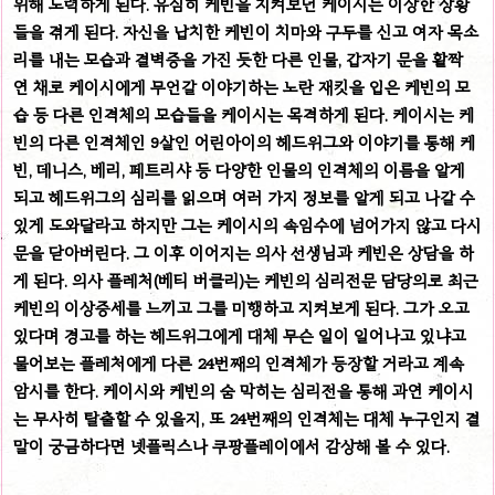
위해 노력하게 된다.
유심히 케빈을 지켜보던 케이시는 이상한 상황
들을 겪게 된다. 자신을 납치한 케빈이 치마와 구두를 신고 여자 목소
리를 내는 모습과 결벽증을 가진 듯한 다른 인물, 갑자기 문을 활짝
연 채로 케이시에게 무언갈 이야기하는 노란 재킷을 입은 케빈의 모
습 등 다른 인격체의 모습들을 케이시는 목격하게 된다.
케이시는 케
빈의 다른 인격체인 9살인 어린아이의 헤드위그와 이야기를 통해 케
빈, 데니스, 베리, 페트리샤 등 다양한 인물의 인격체의 이름을 알게
되고 헤드위그의 심리를 읽으며 여러 가지 정보를 알게 되고 나갈 수
있게 도와달라고 하지만 그는 케이시의 속임수에 넘어가지 않고 다시
문을 닫아버린다. 그 이후 이어지는 의사 선생님과 케빈은 상담을 하
게 된다. 의사 플레처(베티 버클리)는 케빈의 심리전문 담당의로 최근
케빈의 이상증세를 느끼고 그를 미행하고 지켜보게 된다. 그가 오고
있다며 경고를 하는 헤드위그에게 대체 무슨 일이 일어나고 있냐고
물어보는 플레처에게 다른 24번째의 인격체가 등장할 거라고 계속
암시를 한다.
케이시와 케빈의 숨 막히는 심리전을 통해 과연 케이시
는 무사히 탈출할 수 있을지, 또 24번째의 인격체는 대체 누구인지 결
말이 궁금하다면 넷플릭스나 쿠팡플레이에서 감상해 볼 수 있다.