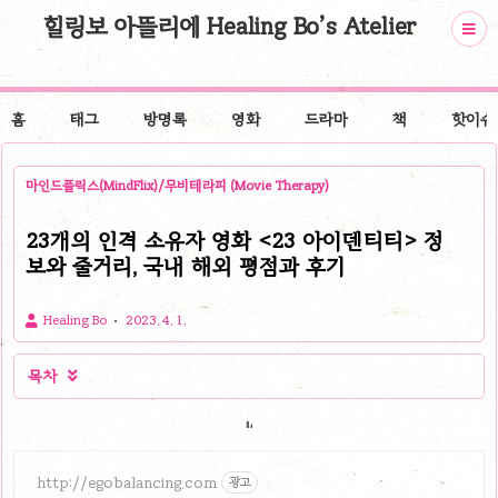
힐링보 아뜰리에 Healing Bo’s Atelier
홈
태그
방명록
영화
드라마
책
핫이슈
마인드플릭스(MindFlix)/무비테라피 (Movie Therapy)
23개의 인격 소유자 영화 <23 아이덴티티> 정
보와 줄거리, 국내 해외 평점과 후기
Healing Bo
2023. 4. 1.
목차

http://egobalancing.com
광고