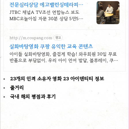
전문심리상담 에고밸런싱테라피
JTBC 채널A TV조선소개
JTBC 채널A TV조선 연합뉴스 보도
MBC오늘아침 자문 30분 상담 5만5천
원
http://m.coupang.com
광고
실화바탕영화 쿠팡 유익한 교육 콘텐츠
아이들 실화바탕영화, 즐겁게 학습! 와우회원 30일 무료
반품으로 부담없이. 우리 아이 언어 발달, 블루레이, 쿠팡
에서 학습 콘텐츠를 시작하세요.
23개의 인격 소유자 영화 23 아이덴티티 정보
줄거리
국내 해외 평점과 후기