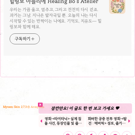
힐링보 아뜰리에 Healing Bo’s Atelier
우리는 가끔 울고, 멈추고, 그리고 천천히 다시 걷죠.
과거는 그냥, 지나온 발자국일 뿐. 오늘의 나는 다시
시작할 수 있는 반짝이는 나예요. 기억도, 치유도— 힐
링보와 함께 해요.
구독하기
Mynem Skin 2.7.3
© Armynem
잠깐만요! 이 글도 한 번 보고 가세요 🧡
영화 <타이타닉> 실제 침
화려한 공중 전투 영화 <탑


몰 사건, 등장인물 및 줄거
건 : 매버릭> 정보, 줄거리,
리, 국내 반응과 후기
평점과 국내 및 해외반응